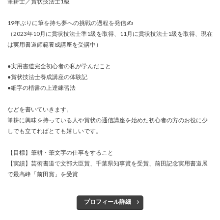
筆耕士／賞状技法士1級
19年ぶりに筆を持ち夢への挑戦の過程を発信✍️
（2023年10月に賞状技法士準1級を取得、11月に賞状技法士1級を取得、現在
は実用書道師範養成講座を受講中）
●実用書道完全初心者の私が学んだこと
●賞状技法士養成講座の体験記
●細字の楷書の上達練習法
などを書いていきます。
筆耕に興味を持っている人や賞状の通信講座を始めた初心者の方のお役に少
しでも立てればとても嬉しいです。
【目標】筆耕・筆文字の仕事をすること
【実績】芸術書道で文部大臣賞、千葉県知事賞を受賞、前田記念実用書道展
で最高峰「前田賞」を受賞
プロフィール詳細