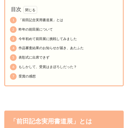
目次
1
「前田記念実用書道展」とは
2
昨年の前田展について
3
今年初めて前田展に挑戦してみました
4
作品審査結果のお知らせが届き、あたふた
5
表彰式に出席できず
6
もしかして、受賞はまぼろしだった？
7
受賞の感想
「前田記念実用書道展」とは