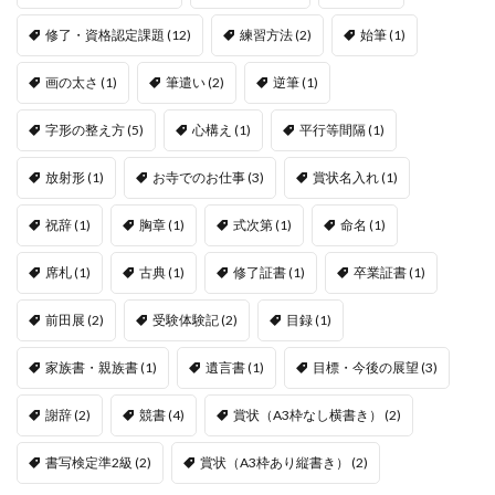
修了・資格認定課題
(12)
練習方法
(2)
始筆
(1)
画の太さ
(1)
筆遣い
(2)
逆筆
(1)
字形の整え方
(5)
心構え
(1)
平行等間隔
(1)
放射形
(1)
お寺でのお仕事
(3)
賞状名入れ
(1)
祝辞
(1)
胸章
(1)
式次第
(1)
命名
(1)
席札
(1)
古典
(1)
修了証書
(1)
卒業証書
(1)
前田展
(2)
受験体験記
(2)
目録
(1)
家族書・親族書
(1)
遺言書
(1)
目標・今後の展望
(3)
謝辞
(2)
競書
(4)
賞状（A3枠なし横書き）
(2)
書写検定準2級
(2)
賞状（A3枠あり縦書き）
(2)