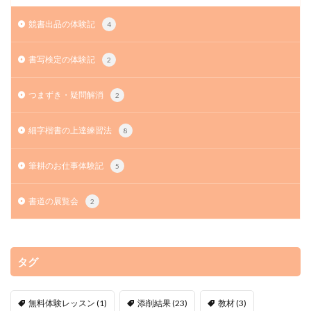
競書出品の体験記
4
書写検定の体験記
2
つまずき・疑問解消
2
細字楷書の上達練習法
8
筆耕のお仕事体験記
5
書道の展覧会
2
タグ
無料体験レッスン
(1)
添削結果
(23)
教材
(3)