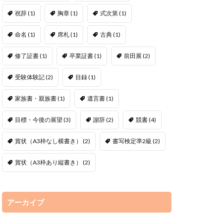
祝辞
(1)
胸章
(1)
式次第
(1)
命名
(1)
席札
(1)
古典
(1)
修了証書
(1)
卒業証書
(1)
前田展
(2)
受験体験記
(2)
目録
(1)
家族書・親族書
(1)
遺言書
(1)
目標・今後の展望
(3)
謝辞
(2)
競書
(4)
賞状（A3枠なし横書き）
(2)
書写検定準2級
(2)
賞状（A3枠あり縦書き）
(2)
アーカイブ