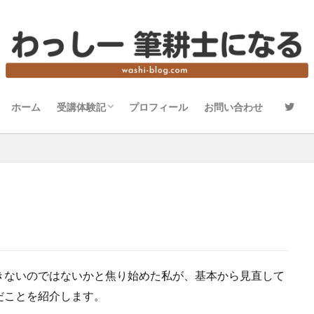
ホーム
受講体験記
プロフィール
お問い合わせ
賞状技法士3級の体験記
賞状技法士2級の体験記
賞状技法士準1級の体験記
賞状技法士1級の体験記
きないのではないかと焦り始めた私が、基本から見直して
だことを紹介します。