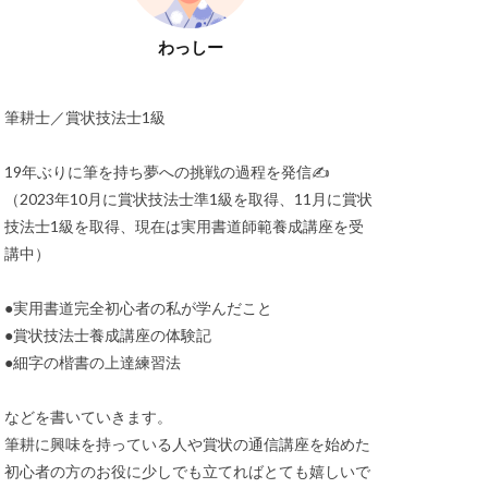
わっしー
筆耕士／賞状技法士1級
19年ぶりに筆を持ち夢への挑戦の過程を発信✍️
（2023年10月に賞状技法士準1級を取得、11月に賞状
技法士1級を取得、現在は実用書道師範養成講座を受
講中）
●実用書道完全初心者の私が学んだこと
●賞状技法士養成講座の体験記
●細字の楷書の上達練習法
などを書いていきます。
筆耕に興味を持っている人や賞状の通信講座を始めた
初心者の方のお役に少しでも立てればとても嬉しいで