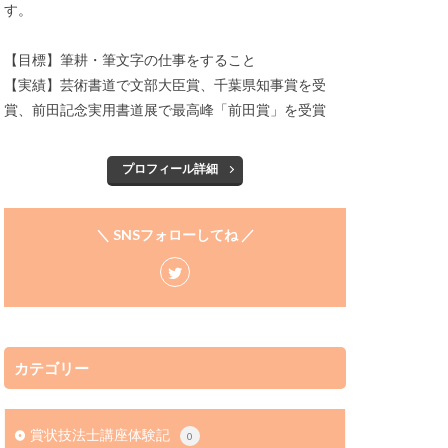
す。
【目標】筆耕・筆文字の仕事をすること
【実績】芸術書道で文部大臣賞、千葉県知事賞を受
賞、前田記念実用書道展で最高峰「前田賞」を受賞
プロフィール詳細
＼ SNSフォローしてね ／
カテゴリー
賞状技法士講座体験記
0