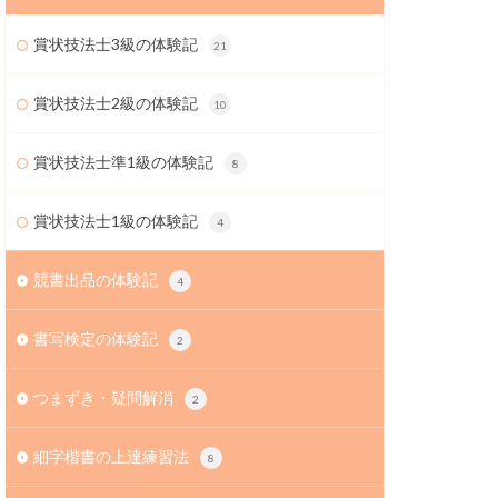
賞状技法士3級の体験記
21
賞状技法士2級の体験記
10
賞状技法士準1級の体験記
8
賞状技法士1級の体験記
4
競書出品の体験記
4
書写検定の体験記
2
つまずき・疑問解消
2
細字楷書の上達練習法
8