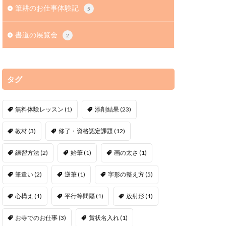
筆耕のお仕事体験記
5
書道の展覧会
2
タグ
無料体験レッスン
(1)
添削結果
(23)
教材
(3)
修了・資格認定課題
(12)
練習方法
(2)
始筆
(1)
画の太さ
(1)
筆遣い
(2)
逆筆
(1)
字形の整え方
(5)
心構え
(1)
平行等間隔
(1)
放射形
(1)
お寺でのお仕事
(3)
賞状名入れ
(1)