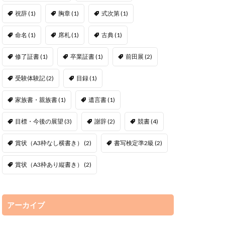
祝辞
(1)
胸章
(1)
式次第
(1)
命名
(1)
席札
(1)
古典
(1)
修了証書
(1)
卒業証書
(1)
前田展
(2)
受験体験記
(2)
目録
(1)
家族書・親族書
(1)
遺言書
(1)
目標・今後の展望
(3)
謝辞
(2)
競書
(4)
賞状（A3枠なし横書き）
(2)
書写検定準2級
(2)
賞状（A3枠あり縦書き）
(2)
アーカイブ