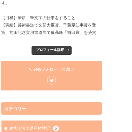
す。
【目標】筆耕・筆文字の仕事をすること
【実績】芸術書道で文部大臣賞、千葉県知事賞を受
賞、前田記念実用書道展で最高峰「前田賞」を受賞
プロフィール詳細
＼ SNSフォローしてね ／
カテゴリー
賞状技法士講座体験記
0