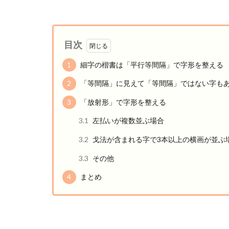
目次
1
細字の楷書は「平行等間隔」で字形を整える
2
「等間隔」に見えて「等間隔」ではない字も
3
「放射形」で字形を整える
3.1
左払いが複数並ぶ場合
3.2
戈法が含まれる字で3本以上の横画が並ぶ
3.3
その他
4
まとめ