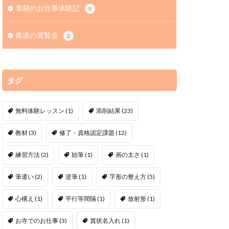
筆耕のお仕事体験記
5
書道の展覧会
2
タグ
無料体験レッスン
(1)
添削結果
(23)
教材
(3)
修了・資格認定課題
(12)
練習方法
(2)
始筆
(1)
画の太さ
(1)
筆遣い
(2)
逆筆
(1)
字形の整え方
(5)
心構え
(1)
平行等間隔
(1)
放射形
(1)
お寺でのお仕事
(3)
賞状名入れ
(1)