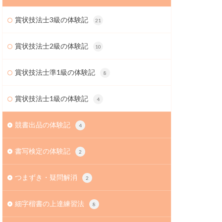
賞状技法士3級の体験記
21
賞状技法士2級の体験記
10
賞状技法士準1級の体験記
8
賞状技法士1級の体験記
4
競書出品の体験記
4
書写検定の体験記
2
つまずき・疑問解消
2
細字楷書の上達練習法
8