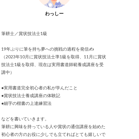
わっしー
筆耕士／賞状技法士1級
19年ぶりに筆を持ち夢への挑戦の過程を発信✍️
（2023年10月に賞状技法士準1級を取得、11月に賞状
技法士1級を取得、現在は実用書道師範養成講座を受
講中）
●実用書道完全初心者の私が学んだこと
●賞状技法士養成講座の体験記
●細字の楷書の上達練習法
などを書いていきます。
筆耕に興味を持っている人や賞状の通信講座を始めた
初心者の方のお役に少しでも立てればとても嬉しいで